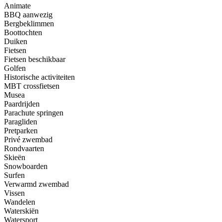
Animate
BBQ aanwezig
Bergbeklimmen
Boottochten
Duiken
Fietsen
Fietsen beschikbaar
Golfen
Historische activiteiten
MBT crossfietsen
Musea
Paardrijden
Parachute springen
Paragliden
Pretparken
Privé zwembad
Rondvaarten
Skieën
Snowboarden
Surfen
Verwarmd zwembad
Vissen
Wandelen
Waterskiën
Watersport