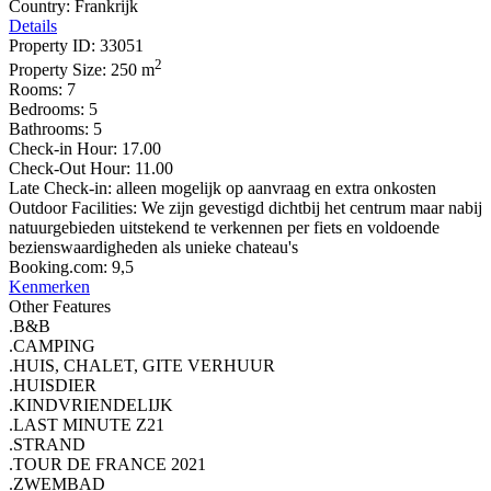
Country:
Frankrijk
Details
Property ID:
33051
2
Property Size:
250 m
Rooms:
7
Bedrooms:
5
Bathrooms:
5
Check-in Hour:
17.00
Check-Out Hour:
11.00
Late Check-in:
alleen mogelijk op aanvraag en extra onkosten
Outdoor Facilities:
We zijn gevestigd dichtbij het centrum maar nabij
natuurgebieden uitstekend te verkennen per fiets en voldoende
bezienswaardigheden als unieke chateau's
Booking.com:
9,5
Kenmerken
Other Features
.B&B
.CAMPING
.HUIS, CHALET, GITE VERHUUR
.HUISDIER
.KINDVRIENDELIJK
.LAST MINUTE Z21
.STRAND
.TOUR DE FRANCE 2021
.ZWEMBAD