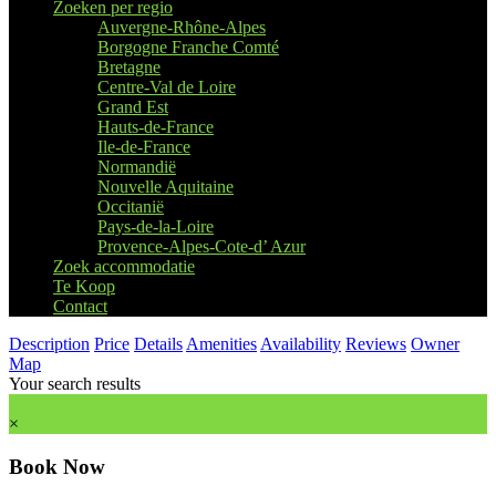
Zoeken per regio
Auvergne-Rhône-Alpes
Borgogne Franche Comté
Bretagne
Centre-Val de Loire
Grand Est
Hauts-de-France
Ile-de-France
Normandië
Nouvelle Aquitaine
Occitanië
Pays-de-la-Loire
Provence-Alpes-Cote-d’ Azur
Zoek accommodatie
Te Koop
Contact
Description
Price
Details
Amenities
Availability
Reviews
Owner
Map
Your search results
vanaf € 78,00 - 1 persoon EUR 78
per night
×
Book Now