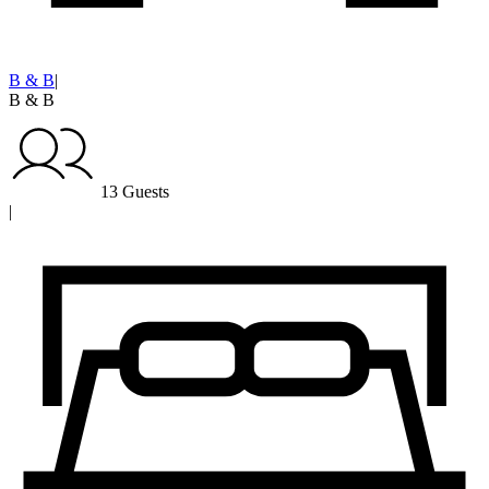
B & B
|
B & B
13 Guests
|