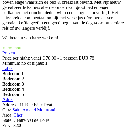
boven etage waar zich de bed & breakfast bevind. Met vijf nieuw
gerealiseerde kamers allen voorzien van groot bed en eigen
badkamer met douche bieden wij u een aangenaam verblijf. Het
uitgebreide continentaal ontbijt met verse jus d’orange en vers
gemalen koffie geeft u een goed begin van de dag voor uw verdere
reis of uw langere verblijf.
Wij heten u van harte welkom!
View more
Prijzen
Price per night:
vanaf € 78,00 - 1 persoon EUR 78
Minimum no of nights:
1
Label
Bedroom 1
Bedroom 2
Bedroom 3
Bedroom 4
Bedroom 5
Adres
Address:
11 Rue Félix Pyat
City:
Saint Amand Montrond
Area:
Cher
State:
Centre Val de Loire
Zip:
18200