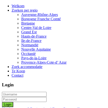
Welkom
Zoeken per regio
Auvergne-Rhône-Alpes
Borgogne Franche Comté
Bretagne
Centre-Val de Loire
Grand Est
Hauts-de-France
Ile-de-France
Normandië
Nouvelle Aquitaine
Occitanië
Pays-de-la-Loire
Provence-Alpes-Cote-d’ Azur
Zoek accommodatie
Te Koop
Contact
Login
Login